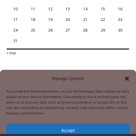
10
11
12
13
14
15
16
17
18
19
20
21
22
23
24
25
26
27
28
29
30
31
« mar
Manage Consent
To provide the best experiences, we use technologies like cookies to store
Szkoła Podstawowa Im. Stefana Batorego W
and/or access device information. Consenting to these technologies will
Siekierczynie
allow us to process data such as browsing behavior or unique IDs on this
site. Not consenting or withdrawing consent, may adversely affect certain
Siekierczyna 68, 33-192 Bruśnik
features and functions.
tel. + 48 14 654 60 40
e-mail: spsiekierczyna@ciezkowice.pl
Accept