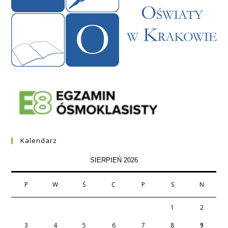
Kalendarz
SIERPIEŃ 2026
P
W
Ś
C
P
S
N
1
2
3
4
5
6
7
8
9