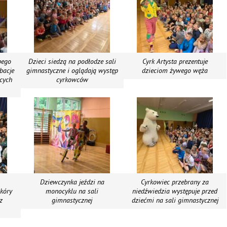
bego
Dzieci siedzą na podłodze sali
Cyrk Artysta prezentuje
bacje
gimnastyczne i oglądają występ
dzieciom żywego węża
ących
cyrkowców
Dziewczynka jeździ na
Cyrkowiec przebrany za
skóry
monocyklu na sali
niedźwiedzia występuje przed
z
gimnastycznej
dziećmi na sali gimnastycznej