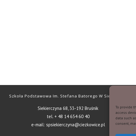
Szkoła Podstawowa Im. Stefana Batorego W Siekierczynie
To provide t
Siekierczyna 68, 33-192 Bruśnik
access devic
tel. + 48 14 654 60 40
data such as
consent, may
e-mail: spsiekierczyna@ciezkowice.pl