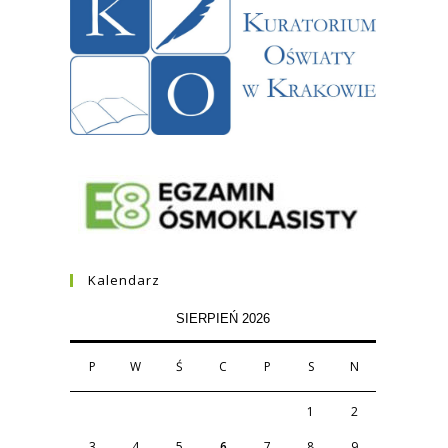
Kalendarz
SIERPIEŃ 2026
P
W
Ś
C
P
S
N
1
2
3
4
5
6
7
8
9