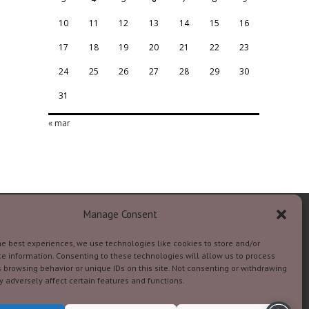
10
11
12
13
14
15
16
17
18
19
20
21
22
23
24
25
26
27
28
29
30
31
« mar
Manage Consent
he best experiences, we use technologies like cookies to store and/or
e information. Consenting to these technologies will allow us to process
 browsing behavior or unique IDs on this site. Not consenting or withdrawing
 adversely affect certain features and functions.