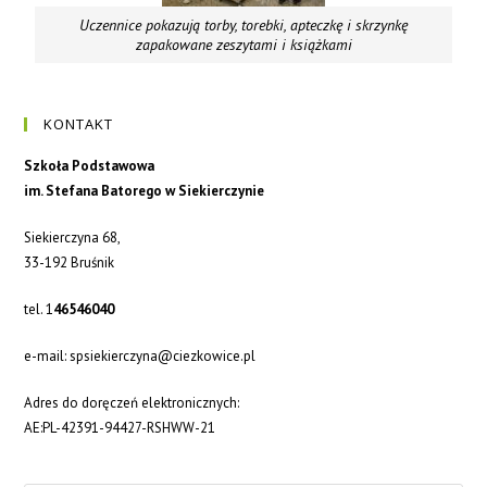
Uczennice pokazują torby, torebki, apteczkę i skrzynkę
zapakowane zeszytami i książkami
KONTAKT
Szkoła Podstawowa
im. Stefana Batorego w Siekierczynie
Siekierczyna 68,
33-192 Bruśnik
tel. 1
46546040
e-mail: spsiekierczyna@ciezkowice.pl
Adres do doręczeń elektronicznych:
AE:PL-42391-94427-RSHWW-21