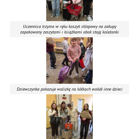
Uczennica trzyma w ręku koszyk sklepowy na zakupy
zapakowany zeszytami i książkami obok stoją koleżanki
Dziewczynka pokazuje walizkę na kółkach wokół inne dzieci