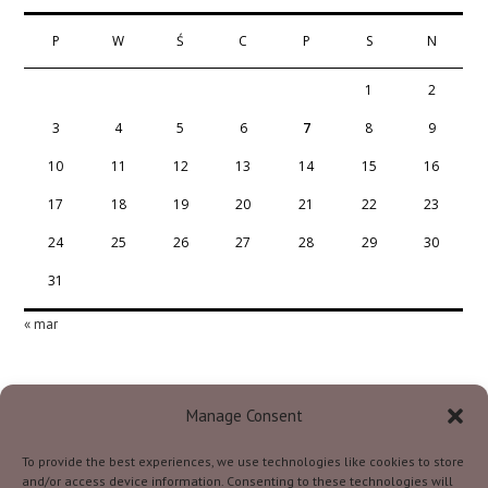
P
W
Ś
C
P
S
N
1
2
3
4
5
6
7
8
9
10
11
12
13
14
15
16
17
18
19
20
21
22
23
24
25
26
27
28
29
30
31
« mar
Manage Consent
To provide the best experiences, we use technologies like cookies to store
Szkoła Podstawowa Im. Stefana Batorego W
and/or access device information. Consenting to these technologies will
Siekierczynie