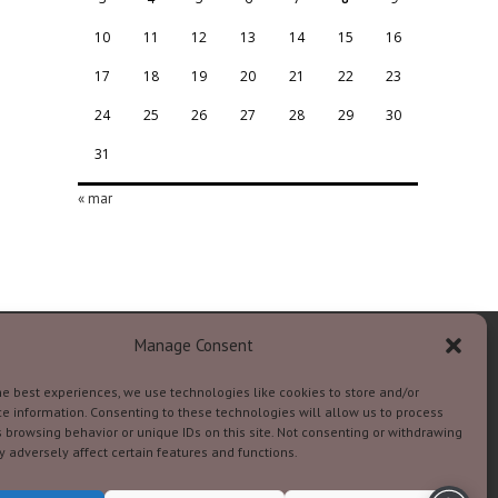
10
11
12
13
14
15
16
17
18
19
20
21
22
23
24
25
26
27
28
29
30
31
« mar
Manage Consent
he best experiences, we use technologies like cookies to store and/or
e information. Consenting to these technologies will allow us to process
 browsing behavior or unique IDs on this site. Not consenting or withdrawing
 adversely affect certain features and functions.