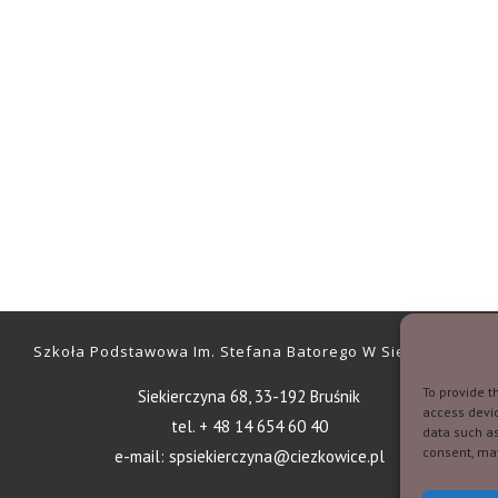
Szkoła Podstawowa Im. Stefana Batorego W Siekierczynie
To provide t
Siekierczyna 68, 33-192 Bruśnik
access devic
tel. + 48 14 654 60 40
data such as
consent, may
e-mail: spsiekierczyna@ciezkowice.pl