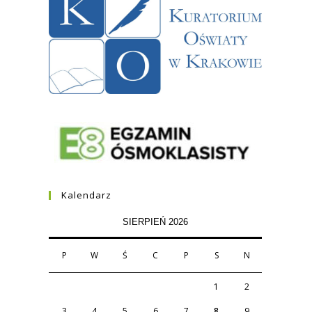
Kalendarz
SIERPIEŃ 2026
P
W
Ś
C
P
S
N
1
2
3
4
5
6
7
8
9