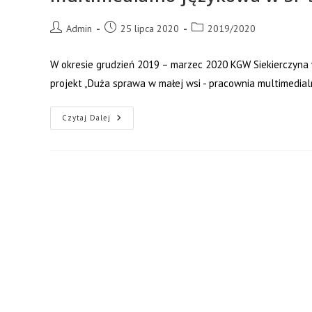
Post
Post
Post
Admin
25 lipca 2020
2019/2020
author:
published:
category:
W okresie grudzień 2019 – marzec 2020 KGW Siekierczyna 
projekt „Duża sprawa w małej wsi - pracownia multimedial
Realizacja
Czytaj Dalej
Projektu:
„Duża
Sprawa
W
Małej
Wsi
–
Pracownia
Multimedialno-
Językowa
W
SP
Siekierczyna”