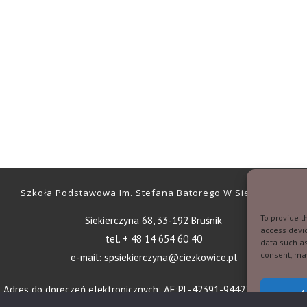
Szkoła Podstawowa Im. Stefana Batorego W Siekierczynie
To provide t
Siekierczyna 68, 33-192 Bruśnik
access devic
tel. + 48 14 654 60 40
data such as
consent, may
e-mail: spsiekierczyna@ciezkowice.pl
Adres do doręczeń elektronicznych:
AE:PL-42391-94427-RSHWW-21
A