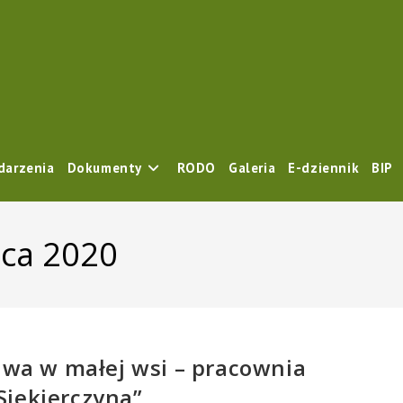
darzenia
Dokumenty
RODO
Galeria
E-dziennik
BIP
pca 2020
rawa w małej wsi – pracownia
Siekierczyna”