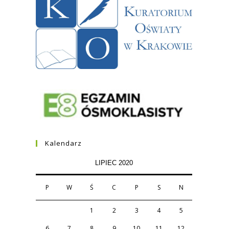
Kalendarz
LIPIEC 2020
P
W
Ś
C
P
S
N
1
2
3
4
5
6
7
8
9
10
11
12