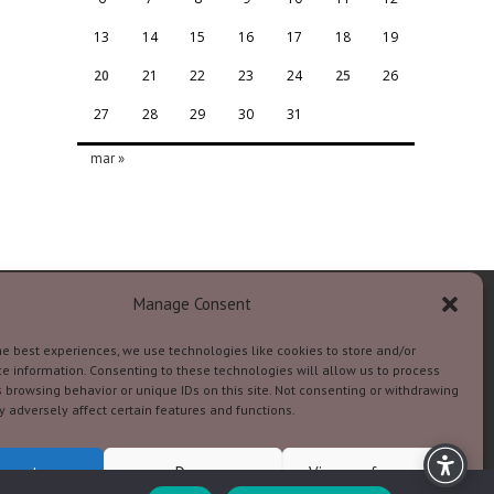
13
14
15
16
17
18
19
20
21
22
23
24
25
26
27
28
29
30
31
mar »
Manage Consent
he best experiences, we use technologies like cookies to store and/or
e information. Consenting to these technologies will allow us to process
 browsing behavior or unique IDs on this site. Not consenting or withdrawing
 adversely affect certain features and functions.
ccept
Deny
View preferences