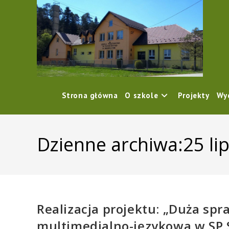
content
Strona główna
O szkole
Projekty
Wy
Dzienne archiwa:25 li
Realizacja projektu: „Duża sp
multimedialno-językowa w SP 